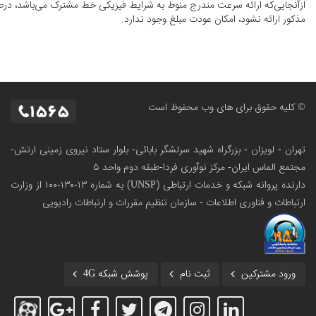
ازآنجایی‌که ارائه سرعت مندرج منوط به شرایط فیزیکی خط مشترک می‌باشد، د
مذکور ارائه نشود، امکان عودت مبلغ وجود ندارد.
© کلیه حقوق برای های وب محفوظ است
تهران - لویزان - بزرگراه شهید سرلشگر بابائی- بلوار ستاد نیروی زمینی ارتش-
مجتمع الماس ایران- مرکز نوآوری فردا-طبقه دوم واحد ۵
دارنده پروانه شبکه و خدمات ارتباطی (UNSP) به شماره ۱۳-۱۳۰-۱۰۰
از وزارت
ارتباطات و فناوری اطلاعات - سازمان تنظیم مقررات و ارتباطات رادیویی
ورود مشترکین
ثبت نام
پوشش شبکه 4G