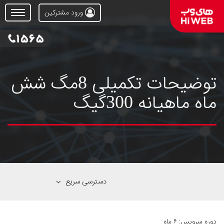
ورود مشترکین
Open
Menu
توضیحات تکمیلی 8مگ شش
ماه ماهیانه 300گیگ
دسترسی سریع
دوره سرویس: ۶ ماه