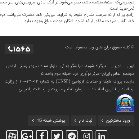
قابل‌خرید است.
ازآنجایی‌که ارائه سرعت مندرج منوط به شرایط فیزیکی خط مشترک می‌باشد، درص
خط تلفن؛ سرعت مذکور ارائه نشود، امکان عودت مبلغ وجود ندارد.
© کلیه حقوق برای های وب محفوظ است
تهران - لویزان - بزرگراه شهید سرلشگر بابائی- بلوار ستاد نیروی زمینی ارتش-
مجتمع الماس ایران- مرکز نوآوری فردا-طبقه دوم واحد ۵
دارنده پروانه شبکه و خدمات ارتباطی (UNSP) به شماره ۱۳-۱۳۰-۱۰۰
از وزارت
ارتباطات و فناوری اطلاعات - سازمان تنظیم مقررات و ارتباطات رادیویی
ورود مشترکین
ثبت نام
پوشش شبکه 4G