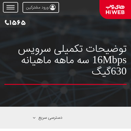
ورود مشترکین
Open
Menu
توضیحات تکمیلی سرویس
16Mbps سه ماهه ماهیانه
630گیگ
دسترسی سریع