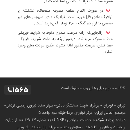
همراه ۲۰۰ گیگ ترافیک داخلی استفاده کنید.
در صورت اتمام سقف مصرف منصفانه، فشفشه یا
ترافیک عادی قابل‌خرید است. ترافیک عادی سرویس‌های غیر
حجمی به‌قرار هر گیگ ۲,۰۰۰ تومان قابل‌خرید است.
ازآنجایی‌که ارائه سرعت مندرج منوط به شرایط فیزیکی
خط مشترک می‌باشد، درصورتی‌که به علت شرایط فیزیکی
خط تلفن؛ سرعت مذکور ارائه نشود، امکان عودت مبلغ وجود
ندارد.
© کلیه حقوق برای های وب محفوظ است
تهران - لویزان - بزرگراه شهید سرلشگر بابائی- بلوار ستاد نیروی زمینی ارتش-
مجتمع الماس ایران- مرکز نوآوری فردا-طبقه دوم واحد ۵
دارنده پروانه شبکه و خدمات ارتباطی (UNSP) به شماره ۱۳-۱۳۰-۱۰۰
از وزارت
ارتباطات و فناوری اطلاعات - سازمان تنظیم مقررات و ارتباطات رادیویی