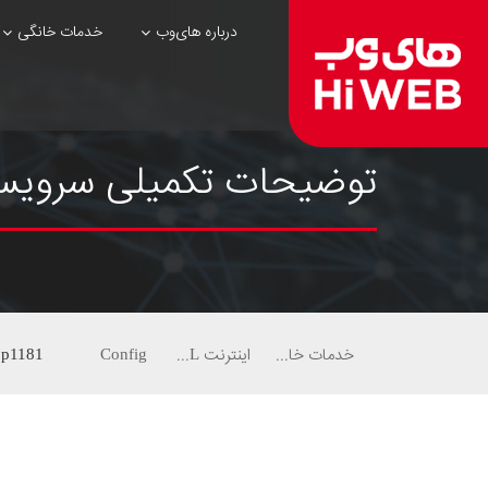
درباره های‌وب
خدمات خانگی
توضیحات تکمیلی سرویس ویژه 16مگ شش ماهه م
خدمات خانگی
اینترنت ADSL
Config
p1181