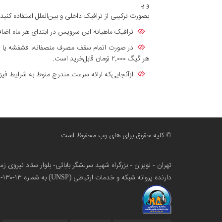
و یا
بصورت ترکیبی از ترافیک داخلی و بین‌الملل استفاده کنید، به هر نسبت دلخواه؛ برای مثال ۴۰۰ گیگ ترافی
ترافیک ماهیانه این سرویس در ابتدای هر ماه اضا
در صورت اتمام سقف مصرف منصفانه، فشفشه یا ترا
هر گیگ ۲,۰۰۰ تومان قابل‌خرید است.
ازآنجایی‌که ارائه سرعت مندرج منوط به شرایط ف
© کلیه حقوق برای های وب محفوظ است
تهران - لویزان - بزرگراه شهید سرلشگر بابائی- بلوار ستاد نیروی 
دارنده پروانه شبکه و خدمات ارتباطی (UNSP) به شماره ۱۳-۱۳۰-۱۰۰