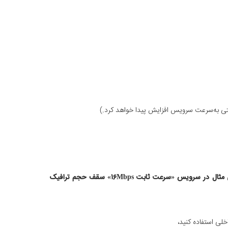
حجم ترافیک ماهیانه بر اساس ترافیک بین‌الملل اعلام شده است که نسبت مصرف ترافیک داخلی به بین‌الملل ۱ به ۲ است؛ برای مثال در سرویس «سرعت ثابت ۱۶Mbps» سقف حجم ترافیک