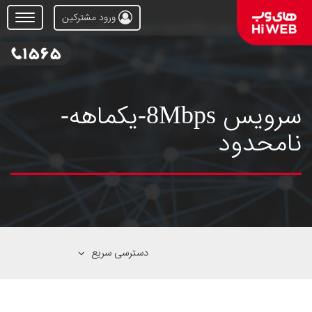
ورود مشترکین
Open
Menu
سرویس 8Mbps-یکماهه-
نامحدود
دسترسی سریع