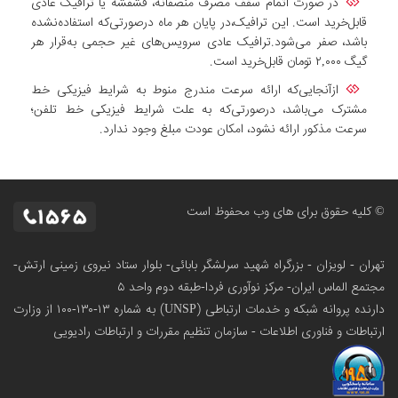
در صورت اتمام سقف مصرف منصفانه، فشفشه یا ترافیک عادی
قابل‌خرید است. این ترافیک،در پایان هر ماه درصورتی‌که استفاده‌نشده
باشد، صفر می‌شود.ترافیک عادی سرویس‌های غیر حجمی به‌قرار هر
گیگ ۲,۰۰۰ تومان قابل‌خرید است.
ازآنجایی‌که ارائه سرعت مندرج منوط به شرایط فیزیکی خط
مشترک می‌باشد، درصورتی‌که به علت شرایط فیزیکی خط تلفن؛
سرعت مذکور ارائه نشود، امکان عودت مبلغ وجود ندارد.
© کلیه حقوق برای های وب محفوظ است
تهران - لویزان - بزرگراه شهید سرلشگر بابائی- بلوار ستاد نیروی زمینی ارتش-
مجتمع الماس ایران- مرکز نوآوری فردا-طبقه دوم واحد ۵
دارنده پروانه شبکه و خدمات ارتباطی (UNSP) به شماره ۱۳-۱۳۰-۱۰۰
از وزارت
ارتباطات و فناوری اطلاعات - سازمان تنظیم مقررات و ارتباطات رادیویی