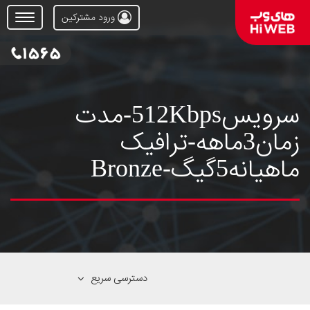
ورود مشترکین
Open
Menu
سرویس512Kbps-مدت
زمان3ماهه-ترافیک
ماهیانه5گیگ-Bronze
دسترسی سریع