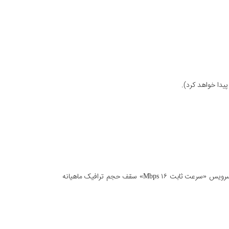
حجم ترافیک ماهیانه بر اساس ترافیک بین‌الملل اعلام شده است که نسبت مصرف ترافیک داخلی به بین‌الملل ۱ به ۲ است؛ برای مثال در سرویس «سرعت ثابت Mbps ۱۶» سقف حجم ترافیک ماهیانه