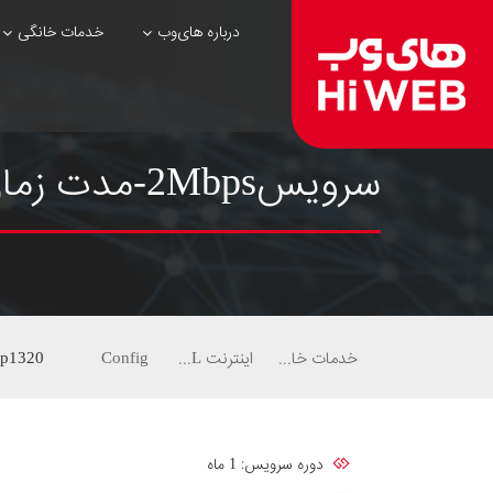
درباره های‌وب
خدمات خانگی
سرویس2Mbps-مدت زمان1ماهه-ترافیک ماهیانه20گیگ-Bronze
خدمات خانگی
اینترنت ADSL
Config
p1320
دوره سرویس: 1 ماه