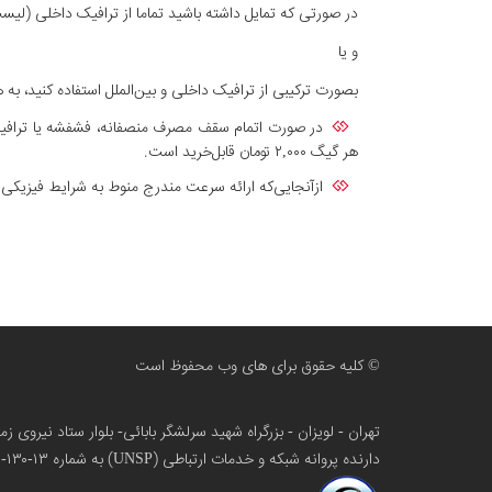
در صورتی که تمایل داشته باشید تماما از ترافیک داخلی (لیست سایتهای دارای تر
و یا
بصورت ترکیبی از ترافیک داخلی و بین‌الملل استفاده کنید، به هر نسبت دلخواه؛ برای مثال ۴۰ گیگ ترافیک بین‌ا
در صورت اتمام سقف مصرف منصفانه، فشفشه یا ترافیک 
هر گیگ ۲,۰۰۰ تومان قابل‌خرید است.
ازآنجایی‌که ارائه سرعت مندرج منوط به شرایط فیزیک
© کلیه حقوق برای های وب محفوظ است
تهران - لویزان - بزرگراه شهید سرلشگر بابائی- بلوار ستاد نیروی 
دارنده پروانه شبکه و خدمات ارتباطی (UNSP) به شماره ۱۳-۱۳۰-۱۰۰