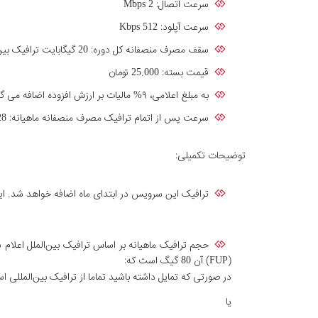
سرعت اتصال: Mbps 2
سرعت آپلود: Kbps 512
سقف مصرف منصفانه کل دوره: 20 گیگابایت ترافیک بین‌الملل
قیمت بسته: 25.000 تومان
به مبلغ اعلامی، ۹% مالیات بر ارزش افزوده اضافه می گردد.
سرعت پس از اتمام ترافیک مصرف منصفانه ماهیانه: Kbps 128 (با خریدترافیک مازاد و فشفشه، سرعت دریافتی به‌سرعت سرویس افزایش پیدا خواهد کرد).
توضیحات تکمیلی:
ترافیک این سرویس در ابتدای ماه اضافه خواهد شد. این
(FUP) آن 80 گیگ است که:
در صورتی که تمایل داشته باشید تماما از ترافیک بین‌المللی استفاده کنید، می توانید 80 گی
یا