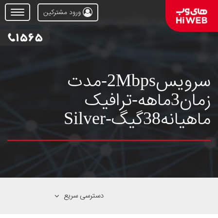
ورود مشترکین
Open
Menu
سرویس2Mbps-مدت
زمان3ماهه-ترافیک
ماهیانه38گیگ-Silver
دسترسی سریع