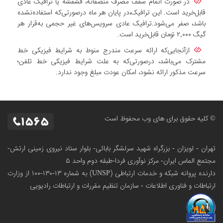
در صورت اتمام سقف مصرف منصفانه، فشفشه یا ترافیک عادی
قابل‌خرید است. این ترافیک،در پایان هر ماه درصورتی‌که استفاده‌نشده
باشد، صفر می‌شود.ترافیک عادی سرویس‌های غیر حجمی به‌قرار هر
گیگ ۲,۰۰۰ تومان قابل‌خرید است.
ازآنجایی‌که ارائه سرعت مندرج منوط به شرایط فیزیکی خط
مشترک می‌باشد، درصورتی‌که به علت شرایط فیزیکی خط تلفن؛
سرعت مذکور ارائه نشود، امکان عودت مبلغ وجود ندارد.
© کلیه حقوق برای های وب محفوظ است
تهران - لویزان - بزرگراه شهید سرلشگر بابائی- بلوار ستاد نیروی زمینی ارتش-
مجتمع الماس ایران- مرکز نوآوری فردا-طبقه دوم واحد ۵
دارنده پروانه شبکه و خدمات ارتباطی (UNSP) به شماره ۱۳-۱۳۰-۱۰۰
از وزارت
ارتباطات و فناوری اطلاعات - سازمان تنظیم مقررات و ارتباطات رادیویی