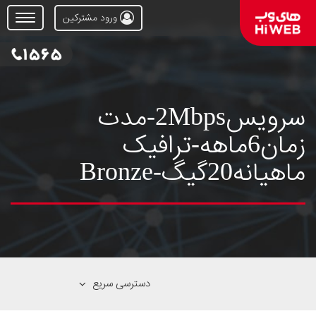
ورود مشترکین
Open
Menu
سرویس2Mbps-مدت
زمان6ماهه-ترافیک
ماهیانه20گیگ-Bronze
دسترسی سریع