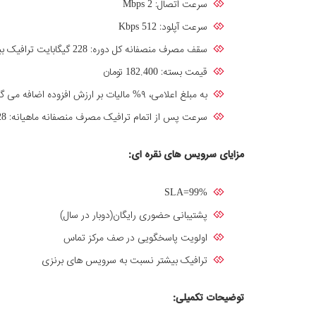
سرعت اتصال: Mbps 2
سرعت آپلود: Kbps 512
سقف مصرف منصفانه کل دوره: 228 گیگابایت ترافیک بین‌الملل (سقف مصرف منصفانه ماهیانه 38 گیگابایت ترافیک بین الملل)
قیمت بسته: 182.400 تومان
به مبلغ اعلامی، ۹% مالیات بر ارزش افزوده اضافه می گردد.
سرعت پس از اتمام ترافیک مصرف منصفانه ماهیانه: Kbps 128 (با خریدترافیک مازاد و فشفشه، سرعت دریافتی به‌سرعت سرویس افزایش پیدا خواهد کرد).
مزایای سرویس های نقره ای:
SLA=99%
پشتیبانی حضوری رایگان(دوبار در سال)
اولویت پاسخگویی در صف مرکز تماس
ترافیک بیشتر نسبت به سرویس های برنزی
توضیحات تکمیلی
: