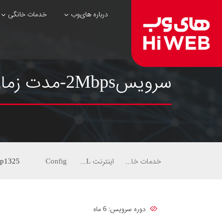
درباره های‌وب
خدمات خانگی
سرویس2Mbps-مدت زمان6ماهه-ترافیک ماهیانه38گیگ-Silver
خدمات خانگی
اینترنت ADSL
Config
p1325
دوره سرویس: 6 ماه