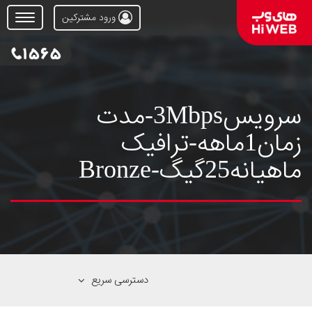
ورود مشترکین
Open
Menu
سرویس3Mbps-مدت
زمان1ماهه-ترافیک
ماهیانه25گیگ-Bronze
دسترسی سریع