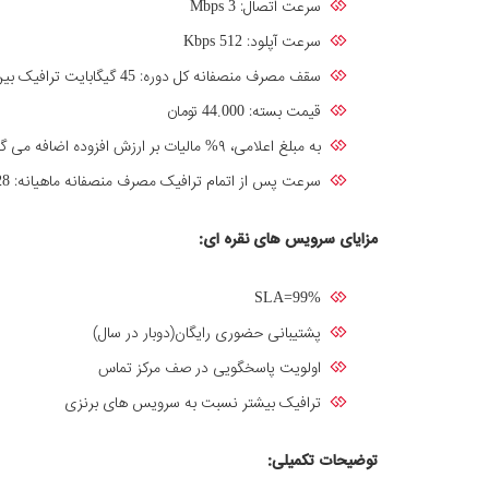
سرعت اتصال: Mbps 3
سرعت آپلود: Kbps 512
سقف مصرف منصفانه کل دوره: 45 گیگابایت ترافیک بین‌الملل
قیمت بسته: 44.000 تومان
به مبلغ اعلامی، ۹% مالیات بر ارزش افزوده اضافه می گردد.
سرعت پس از اتمام ترافیک مصرف منصفانه ماهیانه: Kbps 128 (با خریدترافیک مازاد و فشفشه، سرعت دریافتی به‌سرعت سرویس افزایش پیدا خواهد کرد).
مزایای سرویس های نقره ای:
SLA=99%
پشتیبانی حضوری رایگان(دوبار در سال)
اولویت پاسخگویی در صف مرکز تماس
ترافیک بیشتر نسبت به سرویس های برنزی
توضیحات تکمیلی
: