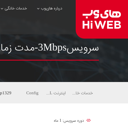
درباره های‌وب
خدمات خانگی
سرویس3Mbps-مدت زمان1ماهه-ترافیک ماهیانه45گیگ-Silver
خدمات خانگی
اینترنت ADSL
Config
p1329
دوره سرویس: 1 ماه