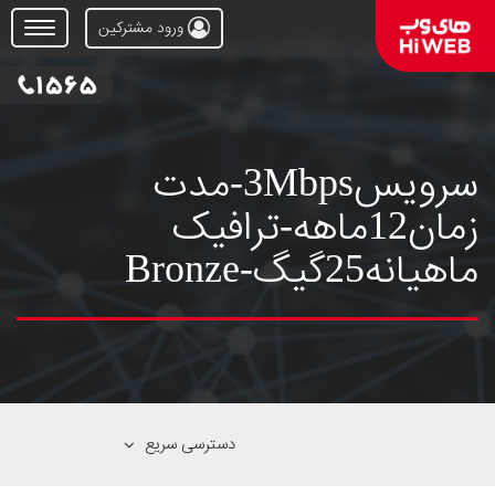
ورود مشترکین
Open
Menu
سرویس3Mbps-مدت
زمان12ماهه-ترافیک
ماهیانه25گیگ-Bronze
دسترسی سریع