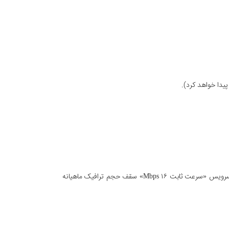
حجم ترافیک ماهیانه بر اساس ترافیک بین‌الملل اعلام شده است که نسبت مصرف ترافیک داخلی به بین‌الملل ۱ به ۲ است؛ برای مثال در سرویس «سرعت ثابت Mbps ۱۶» سقف حجم ترافیک ماهیانه