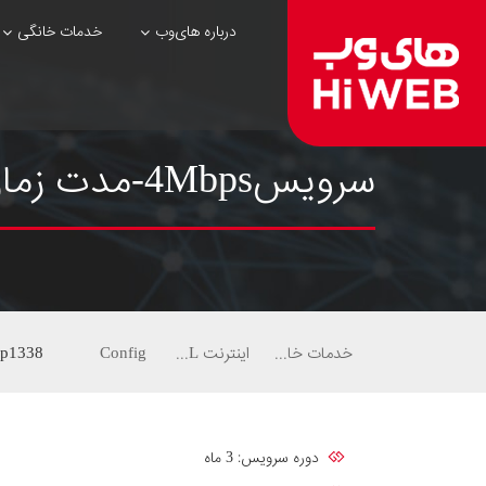
درباره های‌وب
خدمات خانگی
سرویس4Mbps-مدت زمان3ماهه-ترافیک ماهیانه35گیگ-Bronze
خدمات خانگی
اینترنت ADSL
Config
p1338
دوره سرویس: 3 ماه