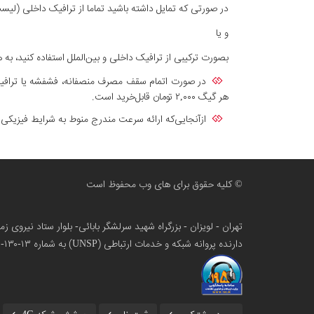
در صورتی که تمایل داشته باشید تماما از ترافیک داخلی (لیست سایتهای دارای تر
و یا
بصورت ترکیبی از ترافیک داخلی و بین‌الملل استفاده کنید، به هر نسبت دلخواه؛ برای مثال ۴۰ گیگ ترافیک بین‌ا
در صورت اتمام سقف مصرف منصفانه، فشفشه یا ترافیک 
هر گیگ ۲,۰۰۰ تومان قابل‌خرید است.
ازآنجایی‌که ارائه سرعت مندرج منوط به شرایط فیزیک
© کلیه حقوق برای های وب محفوظ است
تهران - لویزان - بزرگراه شهید سرلشگر بابائی- بلوار ستاد نیروی 
دارنده پروانه شبکه و خدمات ارتباطی (UNSP) به شماره ۱۳-۱۳۰-۱۰۰