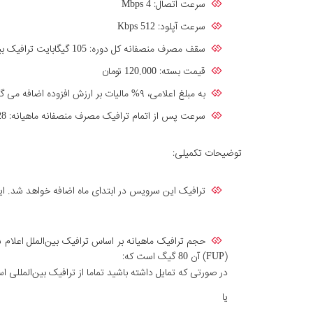
سرعت اتصال: Mbps 4
سرعت آپلود: Kbps 512
سقف مصرف منصفانه کل دوره: 105 گیگابایت ترافیک بین‌الملل (سقف مصرف منصفانه ماهیانه 35 گیگابایت ترافیک بین الملل)
قیمت بسته: 120.000 تومان
به مبلغ اعلامی، ۹% مالیات بر ارزش افزوده اضافه می گردد.
سرعت پس از اتمام ترافیک مصرف منصفانه ماهیانه: Kbps 128 (با خریدترافیک مازاد و فشفشه، سرعت دریافتی به‌سرعت سرویس افزایش پیدا خواهد کرد).
توضیحات تکمیلی:
ترافیک این سرویس در ابتدای ماه اضافه خواهد شد. این
(FUP) آن 80 گیگ است که:
در صورتی که تمایل داشته باشید تماما از ترافیک بین‌المللی استفاده کنید، می توانید 80 گی
یا