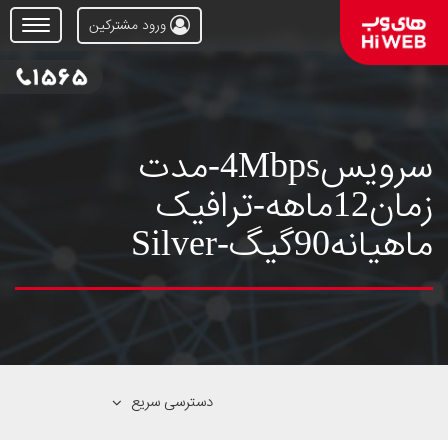
ورود مشترکین
Open
Menu
سرویس4Mbps-مدت
زمان12ماهه-ترافیک
ماهیانه90گیگ-Silver
دسترسی سریع