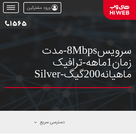
ورود مشترکین
Open
Menu
سرویس8Mbps-مدت
زمان1ماهه-ترافیک
ماهیانه200گیگ-Silver
دسترسی سریع