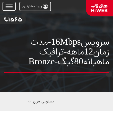
ورود مشترکین
Open
Menu
سرویس16Mbps-مدت
زمان12ماهه-ترافیک
ماهیانه80گیگ-Bronze
دسترسی سریع