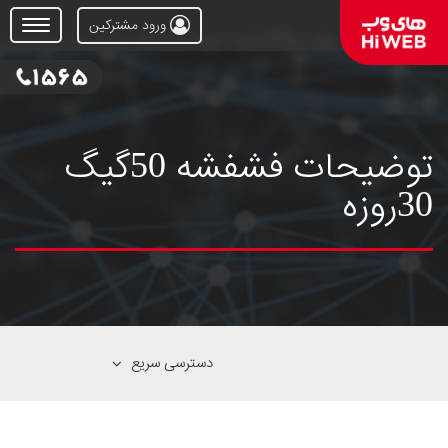
ورود مشترکین
Open
Menu
توضیحات فشفشه 50گیگ
30روزه
دسترسی سریع