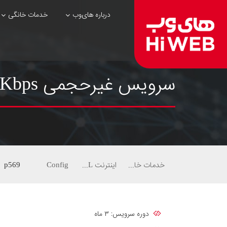
درباره های‌وب
خدمات خانگی
سرویس غیرحجمی ۵۱۲Kbps سه ماهه با ۱۲.۵ گیگابایت ترافیک بین‌الملل ماهیانه
خدمات خانگی
اینترنت ADSL
Config
p569
دوره سرویس: ۳ ماه