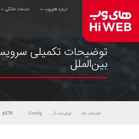
درباره های‌وب
خدمات خانگی
بین‌الملل
خدمات خانگی
اینترنت ADSL
Config
p570