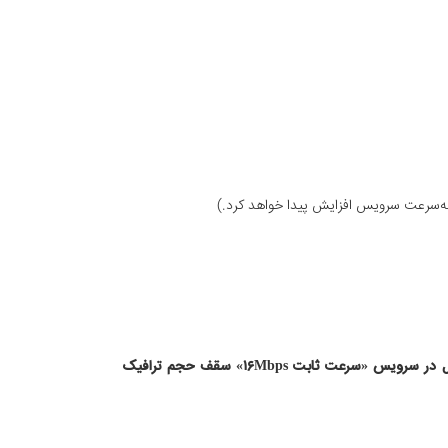
حجم ترافیک ماهیانه بر اساس ترافیک بین‌الملل اعلام شده است که نسبت مصرف ترافیک داخلی به بین‌الملل ۱ به ۲ است؛ برای مثال در سرویس «سرعت ثابت ۱۶Mbps» سقف حجم ترافیک