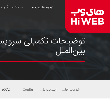
درباره های‌وب
خدمات خانگی
بین‌الملل
خدمات خانگی
اینترنت ADSL
Config
p572