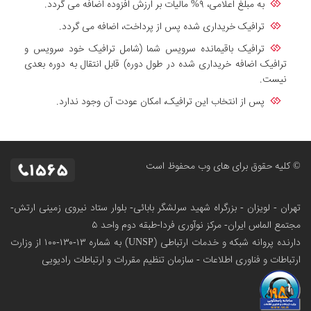
به مبلغ اعلامی، ۹% مالیات بر ارزش افزوده اضافه می گردد.
ترافیک خریداری شده پس از پرداخت، اضافه می گردد.
ترافیک باقیمانده سرویس شما (شامل ترافیک خود سرویس و
ترافیک اضافه خریداری شده در طول دوره) قابل انتقال به دوره بعدی
نیست.
پس از انتخاب این ترافیک، امکان عودت آن وجود ندارد.
© کلیه حقوق برای های وب محفوظ است
تهران - لویزان - بزرگراه شهید سرلشگر بابائی- بلوار ستاد نیروی زمینی ارتش-
مجتمع الماس ایران- مرکز نوآوری فردا-طبقه دوم واحد ۵
دارنده پروانه شبکه و خدمات ارتباطی (UNSP) به شماره ۱۳-۱۳۰-۱۰۰
از وزارت
ارتباطات و فناوری اطلاعات - سازمان تنظیم مقررات و ارتباطات رادیویی