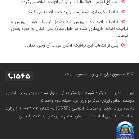
به مبلغ اعلامی، ۹% مالیات بر ارزش افزوده اضافه می گردد.
ترافیک خریداری شده پس از پرداخت، اضافه می گردد.
ترافیک باقیمانده سرویس شما (شامل ترافیک خود سرویس و
ترافیک اضافه خریداری شده در طول دوره) قابل انتقال به دوره بعدی
نیست.
پس از انتخاب این ترافیک، امکان عودت آن وجود ندارد.
© کلیه حقوق برای های وب محفوظ است
تهران - لویزان - بزرگراه شهید سرلشگر بابائی- بلوار ستاد نیروی زمینی ارتش-
مجتمع الماس ایران- مرکز نوآوری فردا-طبقه دوم واحد ۵
دارنده پروانه شبکه و خدمات ارتباطی (UNSP) به شماره ۱۳-۱۳۰-۱۰۰
از وزارت
ارتباطات و فناوری اطلاعات - سازمان تنظیم مقررات و ارتباطات رادیویی