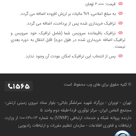
قیمت: ۶.۰۰۰ تومان
به مبلغ اعلامی، ۹% مالیات بر ارزش افزوده اضافه می گردد.
ترافیک خریداری شده پس از پرداخت، اضافه می گردد.
ترافیک باقیمانده سرویس شما (شامل ترافیک خود سرویس و
ترافیک اضافه خریداری شده در طول دوره) قابل انتقال به دوره بعدی
نیست.
پس از انتخاب این ترافیک، امکان عودت آن وجود ندارد.
© کلیه حقوق برای های وب محفوظ است
تهران - لویزان - بزرگراه شهید سرلشگر بابائی- بلوار ستاد نیروی زمینی ارتش-
مجتمع الماس ایران- مرکز نوآوری فردا-طبقه دوم واحد ۵
دارنده پروانه شبکه و خدمات ارتباطی (UNSP) به شماره ۱۳-۱۳۰-۱۰۰
از وزارت
ارتباطات و فناوری اطلاعات - سازمان تنظیم مقررات و ارتباطات رادیویی