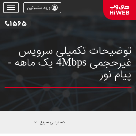
ورود مشترکین
Open
Menu
توضیحات تکمیلی سرویس
غیرحجمی 4Mbps یک ماهه -
پیام نور
دسترسی سریع