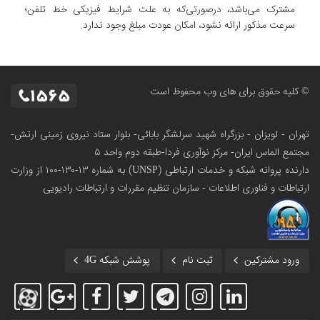
مشترک می‌باشد، درصورتی‌که به علت شرایط فیزیکی خط تلفن؛
سرعت مذکور ارائه نشود، امکان عودت مبلغ وجود ندارد.
© کلیه حقوق برای های وب محفوظ است
تهران - لویزان - بزرگراه شهید سرلشگر بابائی- بلوار ستاد نیروی زمینی ارتش-
مجتمع الماس ایران- مرکز نوآوری فردا-طبقه دوم واحد ۵
دارنده پروانه شبکه و خدمات ارتباطی (UNSP) به شماره ۱۳-۱۳۰-۱۰۰
از وزارت
ارتباطات و فناوری اطلاعات - سازمان تنظیم مقررات و ارتباطات رادیویی
ورود مشترکین
ثبت نام
پوشش شبکه 4G