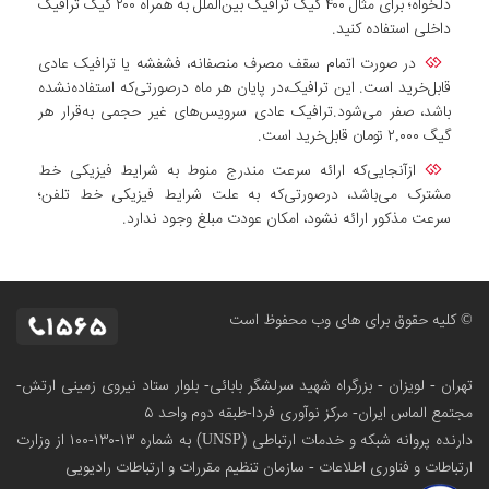
دلخواه؛ برای مثال ۴۰۰ گیگ ترافیک بین‌الملل به همراه ۲۰۰ گیگ ترافیک
داخلی استفاده کنید.
در صورت اتمام سقف مصرف منصفانه، فشفشه یا ترافیک عادی
قابل‌خرید است. این ترافیک،در پایان هر ماه درصورتی‌که استفاده‌نشده
باشد، صفر می‌شود.ترافیک عادی سرویس‌های غیر حجمی به‌قرار هر
گیگ ۲,۰۰۰ تومان قابل‌خرید است.
ازآنجایی‌که ارائه سرعت مندرج منوط به شرایط فیزیکی خط
مشترک می‌باشد، درصورتی‌که به علت شرایط فیزیکی خط تلفن؛
سرعت مذکور ارائه نشود، امکان عودت مبلغ وجود ندارد.
© کلیه حقوق برای های وب محفوظ است
تهران - لویزان - بزرگراه شهید سرلشگر بابائی- بلوار ستاد نیروی زمینی ارتش-
مجتمع الماس ایران- مرکز نوآوری فردا-طبقه دوم واحد ۵
دارنده پروانه شبکه و خدمات ارتباطی (UNSP) به شماره ۱۳-۱۳۰-۱۰۰
از وزارت
ارتباطات و فناوری اطلاعات - سازمان تنظیم مقررات و ارتباطات رادیویی