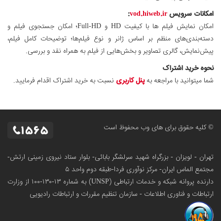
امکانات سرویس
vod.hiweb.ir
:
امکان نمایش فیلم ها با کیفیت HD و Full-HD؛ امکان جستجوی فیلم و
دسته‌بندی‌های منظم بر اساس ژانر و نوع فیلم‌ها؛ توضیحات کامل فیلم،
پیش‌نمایش، گالری تصاویر و بخش‌هایی از فیلم به همراه نقد و بررسی.
نحوه خرید اشتراک
شما میتوانید با مراجعه به
پنل کاربری
نسبت به خرید اشتراک اقدام فرمایید.
© کلیه حقوق برای های وب محفوظ است
تهران - لویزان - بزرگراه شهید سرلشگر بابائی- بلوار ستاد نیروی زمینی ارتش-
مجتمع الماس ایران- مرکز نوآوری فردا-طبقه دوم واحد ۵
دارنده پروانه شبکه و خدمات ارتباطی (UNSP) به شماره ۱۳-۱۳۰-۱۰۰
از وزارت
ارتباطات و فناوری اطلاعات - سازمان تنظیم مقررات و ارتباطات رادیویی