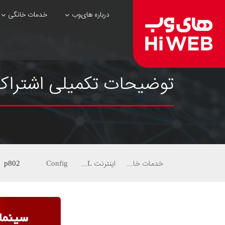
درباره های‌وب
خدمات خانگی
توضیحات تکمیلی اشتراک 
خدمات خانگی
اینترنت ADSL
Config
p802