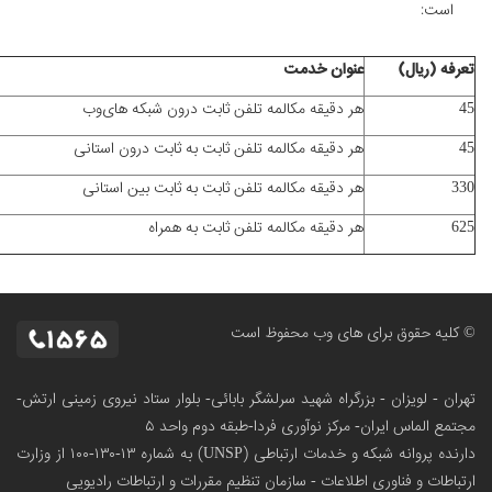
است:
تعرفه (ریال)
عنوان خدمت
45
هر دقیقه مکالمه تلفن ثابت درون شبکه هاى‌وب
45
هر دقیقه مکالمه تلفن ثابت به ثابت درون استانى
330
هر دقیقه مکالمه تلفن ثابت به ثابت بین استانى
625
هر دقیقه مکالمه تلفن ثابت به همراه
© کلیه حقوق برای های وب محفوظ است
تهران - لویزان - بزرگراه شهید سرلشگر بابائی- بلوار ستاد نیروی زمینی ارتش-
مجتمع الماس ایران- مرکز نوآوری فردا-طبقه دوم واحد ۵
دارنده پروانه شبکه و خدمات ارتباطی (UNSP) به شماره ۱۳-۱۳۰-۱۰۰
از وزارت
ارتباطات و فناوری اطلاعات - سازمان تنظیم مقررات و ارتباطات رادیویی