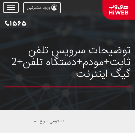
ورود مشترکین
Open
Menu
توضیحات سرویس تلفن
ثابت+مودم+دستگاه تلفن+2
گیگ اینترنت
دسترسی سریع