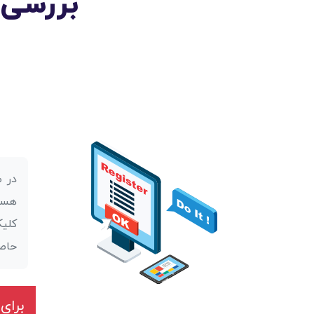
بررسی 
در ص
هست
کلیک
حاصل
برای