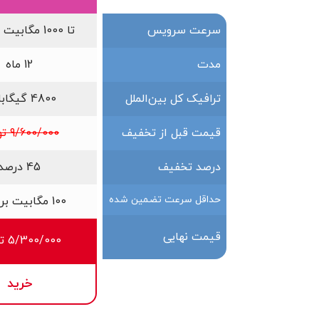
سرعت سرویس
تا 1000 مگابیت بر ثانیه
مدت
12 ماه
ترافیک کل بین‌الملل
4800 گیگابایت
قیمت قبل از تخفیف
9/600/000 تومان
درصد تخفیف
45 درصد
حداقل سرعت تضمین شده
100 مگابیت بر ثانیه
قیمت نهایی
5/300/000 تومان
خرید