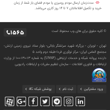
مدت‌زمان ارسال مودم رومیزی یا مودم فضای باز شما، از زمان
خرید و تکمیل اطلاعاتتان ۷ تا ۱۴ روز کاری می‌باشد.
© کلیه حقوق برای های وب محفوظ است
تهران - لویزان - بزرگراه شهید سرلشگر بابائی- بلوار ستاد نیروی زمینی ارتش-
مجتمع الماس ایران- مرکز نوآوری فردا-طبقه دوم واحد ۵
دارنده پروانه شبکه و خدمات ارتباطی (UNSP) به شماره ۱۳-۱۳۰-۱۰۰
از وزارت
ارتباطات و فناوری اطلاعات - سازمان تنظیم مقررات و ارتباطات رادیویی
ورود مشترکین
ثبت نام
پوشش شبکه 4G