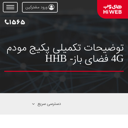
ورود مشترکین
Open
Menu
توضیحات تکمیلی پکیج مودم
4G فضای باز- HHB
دسترسی سریع