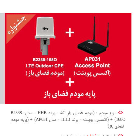
نوع مودم : (مودم فضای باز 4G - برند HHB - مدل B2338-
168O) + (اکسس پوینت - برند HHB - مدل AP031) + (پایه مودم
فضای باز)