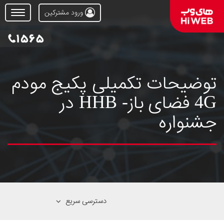
ورود مشترکین
Open
Menu
توضیحات تکمیلی پکیج مودم
4G فضای باز- HHB در
جشنواره
دسترسی سریع