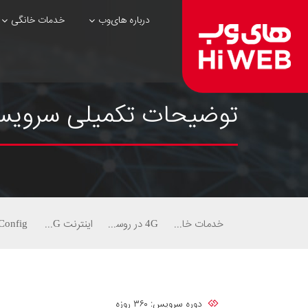
درباره های‌وب
خدمات خانگی
توضیحات تکمیلی سرویس تمدید مو
خدمات خانگی
4G در روستاها
اینترنت 4G در روستاها
Config
دوره سرویس: ۳۶۰ روزه