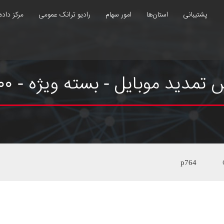
پشتیبانی
استان‌ها
امور سهام
رادیو ترانک عمومی
مرکز داده
بایل - بسته ویژه - ۶۰۰ گیگ ۳۶۰ روزه
p764