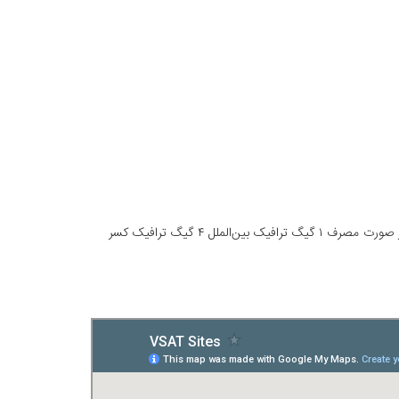
محاسبه تعرفه ترافیک DATA مشترکین سیم‌کارت‌های 4G های‌وب در روستاهای مشخص در نقشه زیر با نرخ ۴ برابر خواهد بود؛ یعنی در صورت مصرف ۱ گیگ ترافیک بین‌الملل ۴ گیگ ترافیک کسر