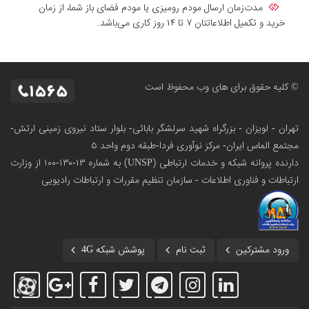
مدت‌زمان ارسال مودم رومیزی یا مودم فضای باز شما، از زمان
خرید و تکمیل اطلاعاتتان ۷ تا ۱۴ روز کاری می‌باشد.
© کلیه حقوق برای های وب محفوظ است
تهران - لویزان - بزرگراه شهید سرلشگر بابائی- بلوار ستاد نیروی زمینی ارتش-
مجتمع الماس ایران- مرکز نوآوری فردا-طبقه دوم واحد ۵
دارنده پروانه شبکه و خدمات ارتباطی (UNSP) به شماره ۱۳-۱۳۰-۱۰۰
از وزارت
ارتباطات و فناوری اطلاعات - سازمان تنظیم مقررات و ارتباطات رادیویی
ورود مشترکین
ثبت نام
پوشش شبکه 4G