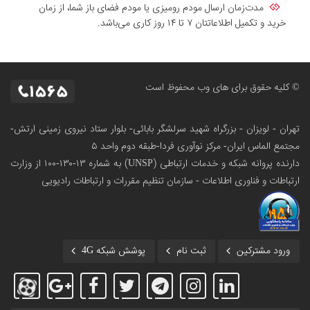
مدت‌زمان ارسال مودم رومیزی یا مودم فضای باز شما، از زمان
خرید و تکمیل اطلاعاتتان ۷ تا ۱۴ روز کاری می‌باشد.
© کلیه حقوق برای های وب محفوظ است
تهران - لویزان - بزرگراه شهید سرلشگر بابائی- بلوار ستاد نیروی زمینی ارتش-
مجتمع الماس ایران- مرکز نوآوری فردا-طبقه دوم واحد ۵
دارنده پروانه شبکه و خدمات ارتباطی (UNSP) به شماره ۱۳-۱۳۰-۱۰۰
از وزارت
ارتباطات و فناوری اطلاعات - سازمان تنظیم مقررات و ارتباطات رادیویی
ورود مشترکین
ثبت نام
پوشش شبکه 4G