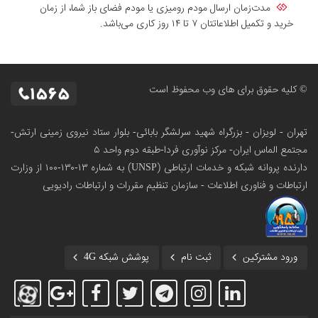
مدت‌زمان ارسال مودم رومیزی یا مودم فضای باز شما، از زمان
خرید و تکمیل اطلاعاتتان ۷ تا ۱۴ روز کاری می‌باشد.
© کلیه حقوق برای های وب محفوظ است
تهران - لویزان - بزرگراه شهید سرلشگر بابائی- بلوار ستاد نیروی زمینی ارتش-
مجتمع الماس ایران- مرکز نوآوری فردا-طبقه دوم واحد ۵
دارنده پروانه شبکه و خدمات ارتباطی (UNSP) به شماره ۱۳-۱۳۰-۱۰۰
از وزارت
ارتباطات و فناوری اطلاعات - سازمان تنظیم مقررات و ارتباطات رادیویی
ورود مشترکین
ثبت نام
پوشش شبکه 4G