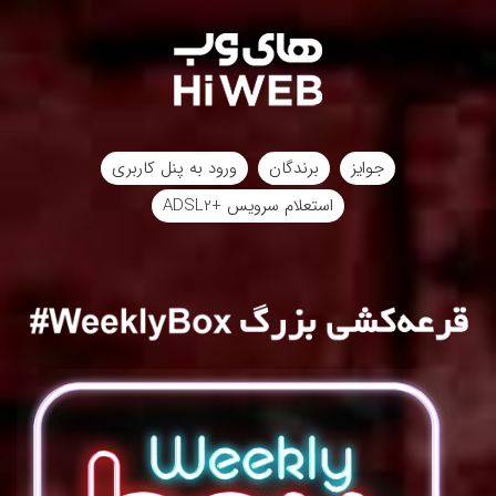
جوایز
برندگان
ورود به پنل کاربری
استعلام سرویس +ADSL2