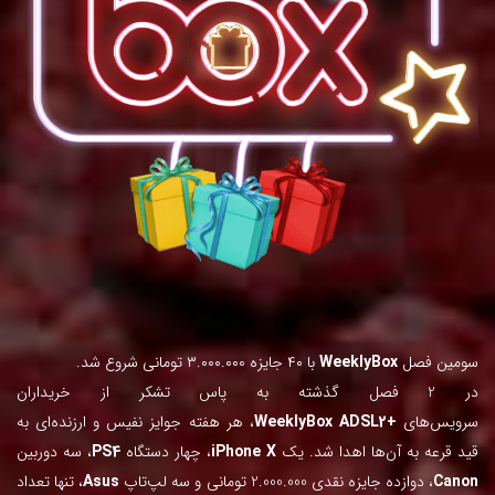
سومین فصل
WeeklyBox
با ۴۰ جایزه ۳.۰۰۰.۰۰۰ تومانی شروع شد.
در 2 فصل گذشته به پاس تشکر از خریداران
سرویس‌های
+WeeklyBox
ADSL2
، هر هفته جوایز نفیس و ارزنده‌ای به
قید قرعه به آن‌ها اهدا شد. یک
iPhone X
، چهار دستگاه
PS4
، سه دوربین
Canon
، دوازده جایزه نقدی 2.000.000 تومانی و سه لپ‌تاپ
Asus
، تنها تعداد