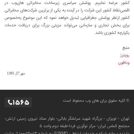
کشور عرضه نماییم. پوشش سراسری زیرساخت مخابراتی های‌وب در
اقصی‌نقاط کشور این شرکت را در آینده به یکی از برترین شرکت‌های مخابراتی
کشور ازنظر پوشش جغرافیایی تبديل خواهد نمود که این موضوع به‌خصوص
برای بخش تجاری و سازمانی می‌تواند مزیتی بزرگ برای دریافت خدمات
یکپارچه کشوری باشد.
منبع
رویترز
ودافون
مهر 27, 1395
© کلیه حقوق برای های وب محفوظ است
تهران - لویزان - بزرگراه شهید سرلشگر بابائی- بلوار ستاد نیروی زمینی ارتش-
مجتمع الماس ایران- مرکز نوآوری فردا-طبقه دوم واحد ۵
دارنده پروانه شبکه و خدمات ارتباطی (UNSP) به شماره ۱۳-۱۳۰-۱۰۰
از وزارت