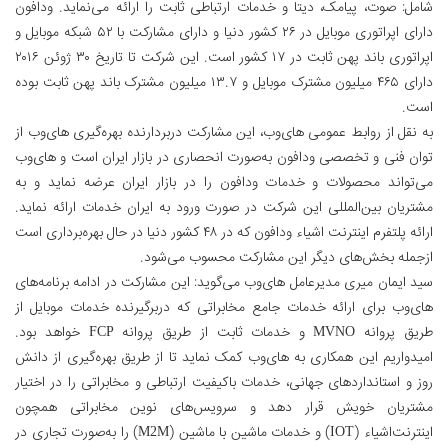
شامل: صوت، پیامک، دیتا و خدمات ارتباطی ثابت را ارائه می‌نماید. ودافون
دارای اپراتوری موبایل در ۲۶ کشور دنیا و دارای مشارکت با ۵۲ شبکه موبایل و
اپراتوری باند پهن ثابت در ۱۷ كشور است. این شرکت تا تاریخ ۳۰ ژوئن ۲۰۱۶
دارای ۴۶۵ میلیون مشترک موبایل و ۱۳.۷ میلیون مشترک باند پهن ثابت بوده
است.
به نقل از روابط عمومی های‌وب، این مشارکت دربردارنده بهره‌گیری های‌وب از
توان فنی و تخصصی ودافون به‌صورت انحصاری در بازار ایران است و های‌وب
می‌تواند محصولات و خدمات ودافون را در بازار ایران عرضه نماید و به
مشتریان بین‌المللی این شرکت در صورت ورود به ایران خدمات ارائه نماید.
ارائه پلتفرم اینترنت اشیاء ودافون که در ۴۸ کشور دنیا در حال بهره‌برداری است
ازجمله بخش‌های دیگر این مشارکت محسوب می‌شود.
سید ایمان میری مدیرعامل های‌وب می‌گوید: اين مشاركت در ادامه برنامه‌های
های‌وب برای ارائه خدمات جامع مخابراتی که دربرگیرنده خدمات موبایل از
طریق پروانه MVNO و خدمات ثابت از طریق پروانه FCP خواهد بود.
امیدواریم این همكاری به های‌وب کمک نماید تا از طریق بهره‌گیری از دانش
روز و استانداردهای جهانی، خدمات باکیفیت ارتباطی و مخابراتی را در اختیار
مشتریان خویش قرار دهد و سرویس‌های نوین مخابراتی همچون
اینترنت‌اشیاء (IOT) و خدمات ماشین با ماشین (M2M) را به‌صورت تجاری در