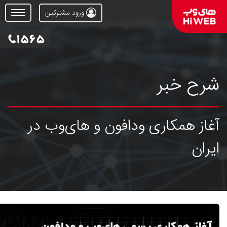
ورود مشترکین
Open
Menu
شرح خبر
آغاز همكاری ودافون و های‌وب در
ایران