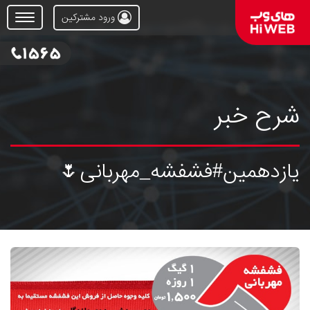
ورود مشترکین
Open
Menu
شرح خبر
یازدهمین#فشفشه_مهربانی🌷