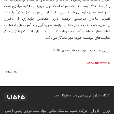
و در سال ۱۳۸۷ رسما به ثبت رسيده است. اين خيريه از معدود مراكزي است
كه وظيفه خطير نگهداري شبانه‌روزي از فرزندان بي‌سرپرست ( دختر ) را تحت
نظارت سازمان بهزيستي برعهده دارد. همچنین نگهداری از دختران
بی‌سرپرست، کمک به خانواده‌های نیازمند و پیشگیری از آسیب‌های اجتماعی،
فعالیت‌های حمایتی (جهیزیه، درمان، تحصیل و… برای افراد نیازمند) از دیگر
فعالیت‌های موسسه خیریه مهر ماندگار می‌باشد.
آدرس وب سایت موسسه خیریه مهر ماندگار:
www.mehrmc.ir
تير 20, 1396
© کلیه حقوق برای های وب محفوظ است
تهران - لویزان - بزرگراه شهید سرلشگر بابائی- بلوار ستاد نیروی زمینی ارتش-