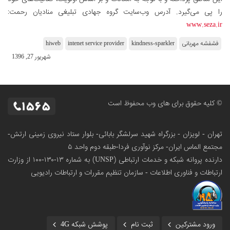
را پی می‌گیرد. آدرس وب‌سایت گروه جهادی تبلیغی منادیان رحمت:
www.seza.ir
فشفشه مهربانی
kindness-sparkler
intenet service provider
hiweb
شهریور 27, 1396
© کلیه حقوق برای های وب محفوظ است
تهران - لویزان - بزرگراه شهید سرلشگر بابائی- بلوار ستاد نیروی زمینی ارتش-
مجتمع الماس ایران- مرکز نوآوری فردا-طبقه دوم واحد ۵
دارنده پروانه شبکه و خدمات ارتباطی (UNSP) به شماره ۱۳-۱۳۰-۱۰۰
از وزارت
ارتباطات و فناوری اطلاعات - سازمان تنظیم مقررات و ارتباطات رادیویی
ورود مشترکین
ثبت نام
پوشش شبکه 4G