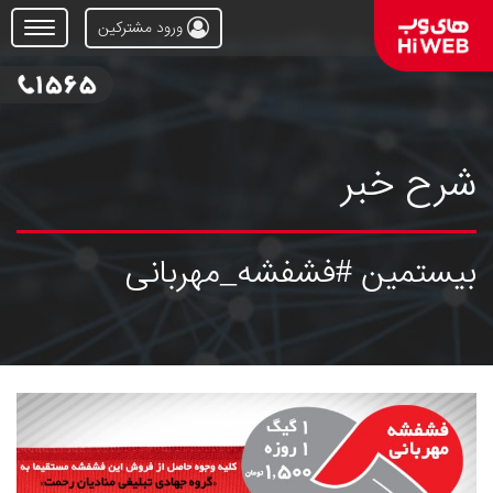
ورود مشترکین
Open
Menu
شرح خبر
بیستمین #فشفشه_مهربانی