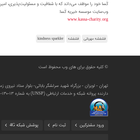
کَسا خود را موظف می‌داند که با شفافیت و مسئولیت‌پذیری، امین
وب‌سایت موسسه خیریه کَسا:
www.kassa-charity.org
فشفشه مهربانی
فشفشه
kindness sparkler
© کلیه حقوق برای های وب محفوظ است
تهران - لویزان - بزرگراه شهید سرلشگر بابائی- بلوار ستاد نیروی 
دارنده پروانه شبکه و خدمات ارتباطی (UNSP) به شماره ۱۳-۱۳۰-۱۰۰
ورود مشترکین
ثبت نام
پوشش شبکه 4G