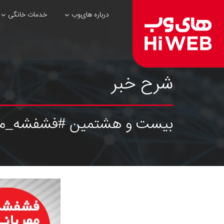
درباره های‌وب
خدمات خانگی
شرح خبر
بیست و هشتمین #فشفشه_مه