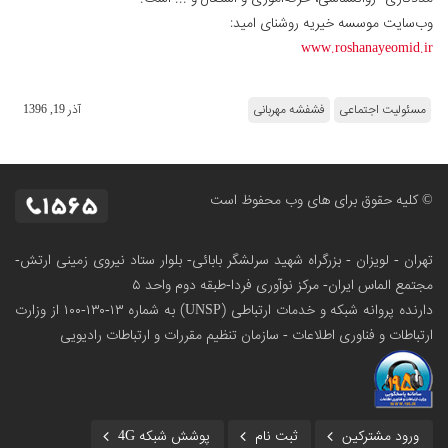
وب‌سایت موسسه خیریه روشنای امید:
www.roshanayeomid.ir
مسئولیت اجتماعی
فشفشه مهربانی
آذر 19, 1396
© کلیه حقوق برای های وب محفوظ است
تهران - لویزان - بزرگراه شهید سرلشگر بابائی- بلوار ستاد نیروی زمینی ارتش-
مجتمع الماس ایران- مرکز نوآوری فردا-طبقه دوم واحد ۵
دارنده پروانه شبکه و خدمات ارتباطی (UNSP) به شماره ۱۳-۱۳۰-۱۰۰
از وزارت
ارتباطات و فناوری اطلاعات - سازمان تنظیم مقررات و ارتباطات رادیویی
ورود مشترکین
ثبت نام
پوشش شبکه 4G