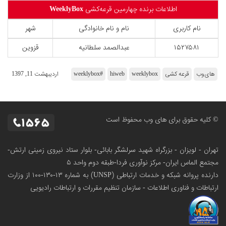
اطلاعات برنده چهارمین قرعه‌کشی
WeeklyBox
نام کاربری
نام و نام خانوادگی
شهر
۱۵۲۷۵۸۱
عبدالصمد سلطانیه
قزوین
های‌وب
قرعه کشی
weeklybox
hiweb
#weeklybox
ارديبهشت 11, 1397
© کلیه حقوق برای های وب محفوظ است
تهران - لویزان - بزرگراه شهید سرلشگر بابائی- بلوار ستاد نیروی زمینی ارتش-
مجتمع الماس ایران- مرکز نوآوری فردا-طبقه دوم واحد ۵
دارنده پروانه شبکه و خدمات ارتباطی (UNSP) به شماره ۱۳-۱۳۰-۱۰۰
از وزارت
ارتباطات و فناوری اطلاعات - سازمان تنظیم مقررات و ارتباطات رادیویی