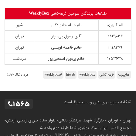
اطلاعات برندگان سومین قرعه‌کشی
WeeklyBox
نام کاربری
نام و نام خانوادگی
شهر
۲۸۲۹۰۳۴
آقای رسول پی‌سپار
تهران
۲۹۱۸۲۷۹
خانم فاطمه اویسی
تهران
۱۰۵۳۴۳۸
خانم پروین اسمعیل‌پور
سردشت
های‌وب
قرعه کشی
weeklybox
hiweb
#weeklybox
مرداد 02, 1397
© کلیه حقوق برای های وب محفوظ است
تهران - لویزان - بزرگراه شهید سرلشگر بابائی- بلوار ستاد نیروی زمینی ارتش-
مجتمع الماس ایران- مرکز نوآوری فردا-طبقه دوم واحد ۵
دارنده پروانه شبکه و خدمات ارتباطی (UNSP) به شماره ۱۳-۱۳۰-۱۰۰
از وزارت