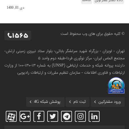
داده گستر عصر نوین
hiweb
دی 01, 1400
© کلیه حقوق برای های وب محفوظ است
تهران - لویزان - بزرگراه شهید سرلشگر بابائی- بلوار ستاد نیروی زمینی ارتش-
مجتمع الماس ایران- مرکز نوآوری فردا-طبقه دوم واحد ۵
دارنده پروانه شبکه و خدمات ارتباطی (UNSP) به شماره ۱۳-۱۳۰-۱۰۰
از وزارت
ارتباطات و فناوری اطلاعات - سازمان تنظیم مقررات و ارتباطات رادیویی
ورود مشترکین
ثبت نام
پوشش شبکه 4G