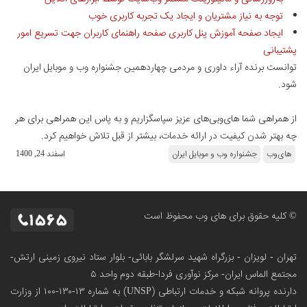
توجه به نیاز مشتریان و ایجاد یک تجربه کاربری خوب
ایجاد صفحه آموزش پنل کاربری صفحه راهنمای کاربران جهت تسریع امور
پشتیبانی
توانست برنده آراء داوری و مردمی چهاردهمین جشنواره وب و موبایل ایران
شود.
از همراهی شما های‌وبی‌های عزیز سپاسگزاریم و به پاس این همراهی برای هر
چه بهتر شدن کیفیت در ارائه خدمات، بیشتر از قبل تلاش خواهیم کرد.
های‌وب
جشنواره وب و موبایل ایران
اسفند 24, 1400
© کلیه حقوق برای های وب محفوظ است
تهران - لویزان - بزرگراه شهید سرلشگر بابائی- بلوار ستاد نیروی زمینی ارتش-
مجتمع الماس ایران- مرکز نوآوری فردا-طبقه دوم واحد ۵
دارنده پروانه شبکه و خدمات ارتباطی (UNSP) به شماره ۱۳-۱۳۰-۱۰۰
از وزارت