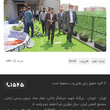
وزارت علوم
های‌وب
hiweb
خرداد 22, 1401
© کلیه حقوق برای های وب محفوظ است
تهران - لویزان - بزرگراه شهید سرلشگر بابائی- بلوار ستاد نیروی زمینی ارتش-
مجتمع الماس ایران- مرکز نوآوری فردا-طبقه دوم واحد ۵