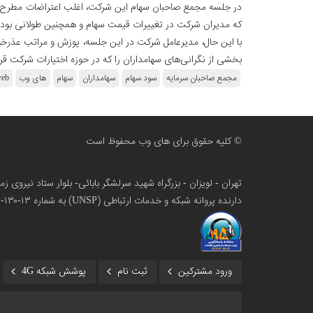
در جلسه مجمع صاحبان سهام این شرکت، اغلب اعتراضات مطرح ش
که مدیران شرکت در تغییرات قیمت سهام و همچنین طولانی بودن 
با این حال، مدیرعامل شرکت در این جلسه، پوزش و مراتب عذرخواه
بخشی از نگرانی‌های سهامداران را که در حوزه اختیارات شرکت قرار
مجمع صاحبان سرمایه
سود سهام
سهامداران
سهام
های وب
web
© کلیه حقوق برای های وب محفوظ است
تهران - لویزان - بزرگراه شهید سرلشگر بابائی- بلوار ستاد نیروی 
دارنده پروانه شبکه و خدمات ارتباطی (UNSP) به شماره ۱۳-۱۳۰-۱۰۰
ورود مشترکین
ثبت نام
پوشش شبکه 4G